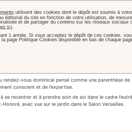
ements
utilisent des cookies dont le dépôt est soumis à votr
u éditorial du site en fonction de votre utilisation, de mesure
nnalisée et de partager du contenu sur les réseaux sociaux 
uez ici
.
ant 1 année. Si vous acceptez le dépôt de ces cookies, vous
 la page Politique Cookies disponible en bas de chaque page
UEIL
SPA & BIEN ÊTRE
WELLNESS SUNDAYS
ness
Sundays
veau rendez-vous dominical pensé comme une parenthèse de
ment conscient et de l’expertise.
à se recentrer et à prendre soin de soi dans le cadre feutr
Honoré, avec vue sur le jardin dans le Salon Versailles.