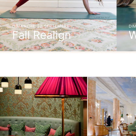
DIMANCHE 20 SEPTEMBRE
DI
Fall Realign
W
RÉSERVER
RÉ
DÉCOUVRIR