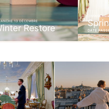
DIMANCHE 
Spri
MANCHE 13 DÉCEMBRE
inter Restore
DATE PASS
SERVER
DÉCOUVRIR
DÉCOUVRI