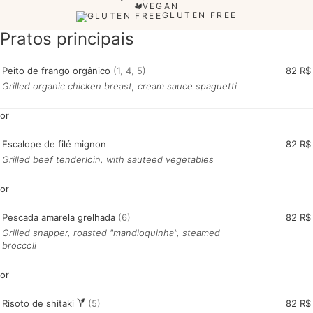
VEGAN
GLUTEN FREE
Pratos principais
Peito de frango orgânico
(1, 4, 5)
82 R$
Grilled organic chicken breast, cream sauce spaguetti
or
Escalope de filé mignon
82 R$
Grilled beef tenderloin, with sauteed vegetables
or
Pescada amarela grelhada
(6)
82 R$
Grilled snapper, roasted "mandioquinha", steamed
broccoli
or
Risoto de shitaki
(5)
82 R$