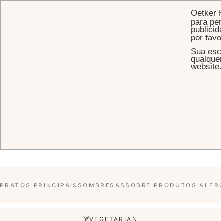
Oetker 
para per
publicid
por fav
Sua esc
INÍCIO
MENU KIDS
qualque
website
Tangará Jean-Georges - Menu
Kids
MENU DEGUSTAÇÃO
MENU A LA CARTE
MENU KIDS
PRATOS PRINCIPAIS
SOMBRESAS
SOBRE PRODUTOS ALER
VEGETARIAN