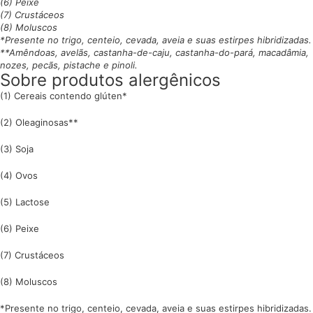
(6) Peixe
(7) Crustáceos
(8) Moluscos
*Presente no trigo, centeio, cevada, aveia e suas estirpes hibridizadas.
**Amêndoas, avelãs, castanha-de-caju, castanha-do-pará, macadâmia,
nozes, pecãs, pistache e pinoli.
Sobre produtos alergênicos
(1) Cereais contendo glúten*
(2) Oleaginosas**
(3) Soja
(4) Ovos
(5) Lactose
(6) Peixe
(7) Crustáceos
(8) Moluscos
*Presente no trigo, centeio, cevada, aveia e suas estirpes hibridizadas.