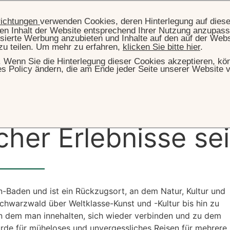
richtungen
verwenden Cookies, deren Hinterlegung auf dies
llen Inhalt der Website entsprechend Ihrer Nutzung anzupass
sierte Werbung anzubieten und Inhalte auf den auf der Web
zu teilen. Um mehr zu erfahren,
klicken Sie bitte hier
.
hr. Wenn Sie die Hinterlegung dieser Cookies akzeptieren, k
es Policy ändern, die am Ende jeder Seite unserer Website v
STARTSEITE
DAS HOTEL
spannung
, des Ge
cher Erlebnisse se
-Baden und ist ein Rückzugsort, an dem Natur, Kultur und
arzwald über Weltklasse-Kunst und -Kultur bis hin zu
 an dem man innehalten, sich wieder verbinden und zu dem
urde für müheloses und unvergessliches Reisen für mehrere