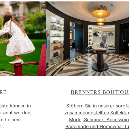
RE
BRENNERS BOUTIQU
äste können in
Stöbern Sie in unserer sorgfä
bracht werden,
zusammengestellten Kollekti
mit einem
Mode, Schmuck, Accessoire
r.
Bademode und Homewear für