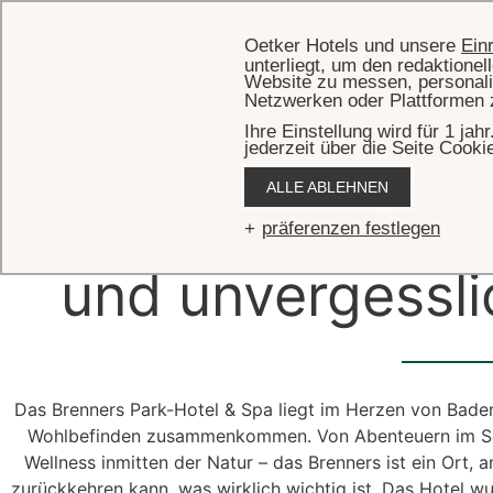
Oetker Hotels und unsere
Ein
unterliegt, um den redaktione
Website zu messen, personali
Netzwerken oder Plattformen 
Ihre Einstellung wird für 1 ja
jederzeit über die Seite Cooki
ALLE ABLEHNEN
Ein Ort der
Ent
präferenzen festlegen
und unvergessli
Das Brenners Park-Hotel & Spa liegt im Herzen von Baden
Wohlbefinden zusammenkommen. Von Abenteuern im Schw
Wellness inmitten der Natur – das Brenners ist ein Ort,
zurückkehren kann, was wirklich wichtig ist. Das Hotel w