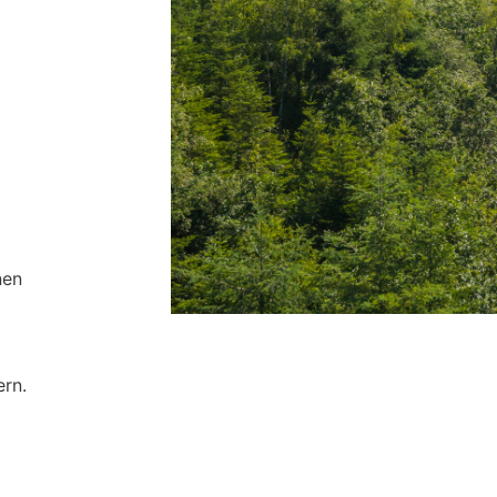
nen
ern.