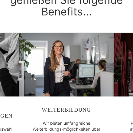
genießen Sie folgende
Benefits...
WEITERBILDUNG
NGEN
Wir bieten umfangreiche
P
uswahl
Weiterbildungs-möglichkeiten über
a