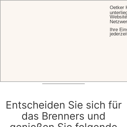
Oetker 
unterlie
Website
Netzwer
Ihre Ein
STARTSEITE
DAS HOTEL
KARRIERE
jederzei
Karriere
Ergreifen Sie die Chance und wachsen Sie über sich hinaus. Starten
Sie noch heute Ihre Karriere im Brenners Park-Hotel & Spa.
JETZT BEWERBEN
Entscheiden Sie sich für
das Brenners und