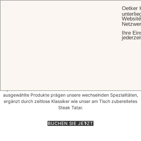
Oetker 
unterlie
Website
Netzwer
Ihre Ein
STARTSEITE
RESTAURANTS
RESTAURANT WINTERGARTEN
jederzei
Restaurant Wintergarten
Mit Blick auf die weltberühmte Lichtentaler Allee und erfüllt von
natürlichem Sonnenlicht sind das Restaurant Wintergarten und seine
Parkterrasse ein außergewöhnlicher Ort für genussvolle Momente zu
jeder Tageszeit. Das Restaurant steht für exzellente Küche mit
regionalem Charakter und feinen französischen Akzenten. Saisonal
ausgewählte Produkte prägen unsere wechselnden Spezialitäten,
ergänzt durch zeitlose Klassiker wie unser am Tisch zubereitetes
Steak Tatar.
BUCHEN SIE JETZT