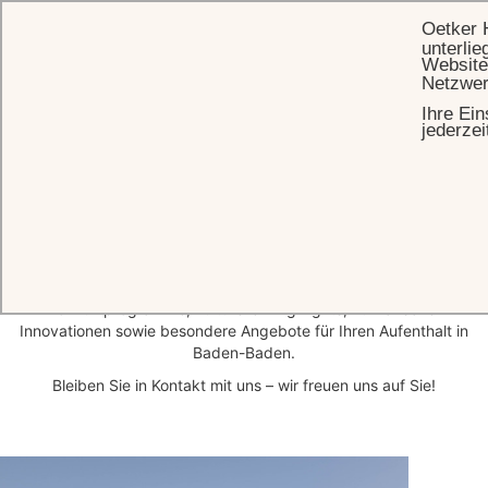
Oetker 
unterlie
Website
Netzwer
Ihre Ein
STARTSEITE
SUBSCRIPTION PAGE
jederzei
Bleiben wir in Kontakt
Werden Sie Teil unseres Clubs und entdecken Sie ein
unvergleichliches Erlebnis am Tor zum Schwarzwald. Erhalten Sie als
Erste*r exklusive Einblicke in unsere neuesten Wellness- und
Wohlfühlprogramme, kulturellen Highlights, kulinarischen
Innovationen sowie besondere Angebote für Ihren Aufenthalt in
Baden-Baden.
Bleiben Sie in Kontakt mit uns – wir freuen uns auf Sie!