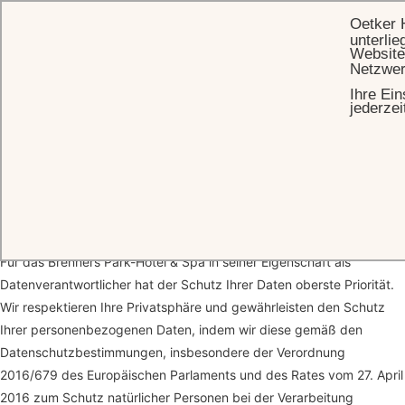
Oetker 
unterlie
Website
Netzwer
Ihre Ein
STARTSEITE
DATENSCHUTZRICHTLINIEN
jederzei
Datenschutzrichtlinien
Vielen Dank für Ihren Besuch auf unserer Website und Ihr Interesse
an unserem Unternehmen und unseren Dienstleistungen.
Für das Brenners Park-Hotel & Spa in seiner Eigenschaft als
Datenverantwortlicher hat der Schutz Ihrer Daten oberste Priorität.
Wir respektieren Ihre Privatsphäre und gewährleisten den Schutz
Ihrer personenbezogenen Daten, indem wir diese gemäß den
Datenschutzbestimmungen, insbesondere der Verordnung
2016/679 des Europäischen Parlaments und des Rates vom 27. April
2016 zum Schutz natürlicher Personen bei der Verarbeitung