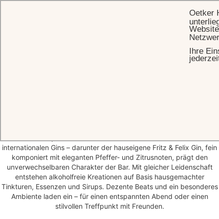
Oetker 
unterlie
Website
Netzwer
Ihre Ein
STARTSEITE
RESTAURANTS
FRITZ & FELIX BAR
jederzei
Fritz & Felix Bar
Inspiriert vom Lebensgefühl der Roaring Twenties ist die Fritz & Felix
Bar ein eleganter Treffpunkt für Gäste, die guten Geschmack und
stilvolle Atmosphäre schätzen. Ein hochwertiges, zeitgemäßes
Interieur bildet den Rahmen für klassische Drinks und moderne
Cocktailinterpretationen. Die erlesene Auswahl an lokalen und
internationalen Gins – darunter der hauseigene Fritz & Felix Gin, fein
komponiert mit eleganten Pfeffer- und Zitrusnoten, prägt den
unverwechselbaren Charakter der Bar. Mit gleicher Leidenschaft
entstehen alkoholfreie Kreationen auf Basis hausgemachter
Tinkturen, Essenzen und Sirups. Dezente Beats und ein besonderes
Ambiente laden ein – für einen entspannten Abend oder einen
stilvollen Treffpunkt mit Freunden.