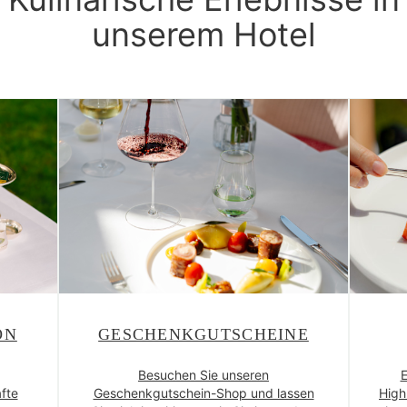
unserem Hotel
ON
GESCHENKGUTSCHEINE
Besuchen Sie unseren
E
fte
Geschenkgutschein-Shop und lassen
High