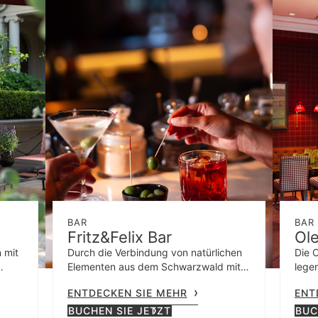
BAR
BAR
Fritz&Felix Bar
Ol
n mit
Durch die Verbindung von natürlichen
Die 
Elementen aus dem Schwarzwald mit
lege
spannenden technischen Details
Gest
ENTDECKEN SIE MEHR
ENT
werden eigene Getränke kreiert und
beli
Klassiker modern interpretiert.
Pfer
BUCHEN SIE JETZT
BUC