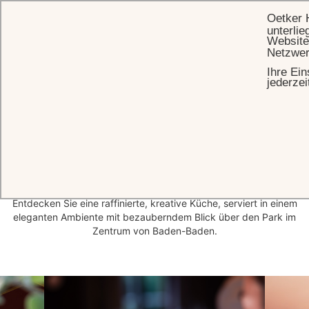
Oetker 
unterlie
Website
Netzwer
Ihre Ein
STARTSEITE
RESTAURANTS
jederzei
Die Aromen und die
Essenz
der Natur
In den Brenners Bars und Restaurants erleben Sie die Essenz eines
unverwechselbaren Lebensstils im Einklang mit der Natur.
Entdecken Sie eine raffinierte, kreative Küche, serviert in einem
eleganten Ambiente mit bezauberndem Blick über den Park im
Zentrum von Baden-Baden.