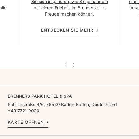
Sie sich inspirieren, wie Sie jemandem
eine
alle
mit einem Erlebnis im Brenners eine
beso
Freude machen können.
ENTDECKEN SIE MEHR
BRENNERS PARK-HOTEL & SPA
Schillerstraße 4/6, 76530 Baden-Baden, Deutschland
+49 7221 9000
KARTE ÖFFNEN