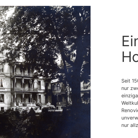
Ei
Ho
Seit 1
nur zwe
einziga
Weltku
Renovi
unverw
nur all