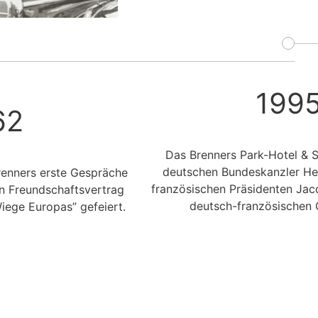
199
62
Das Brenners Park-Hotel & 
deutschen Bundeskanzler He
renners erste Gespräche
französischen Präsidenten Jac
n Freundschaftsvertrag
deutsch-französischen G
Wiege Europas” gefeiert.