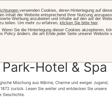
richtungen
verwenden Cookies, deren Hinterlegung auf dies
llen Inhalt der Website entsprechend Ihrer Nutzung anzupass
sierte Werbung anzubieten und Inhalte auf den auf der Web
zu teilen. Um mehr zu erfahren,
klicken Sie bitte hier
.
hr. Wenn Sie die Hinterlegung dieser Cookies akzeptieren, k
es Policy ändern, die am Ende jeder Seite unserer Website v
STARTSEITE
DAS HOTEL
GESCHICHTE
ze
Geschichte
des
 Park-Hotel & Spa
agische Mischung aus Wärme, Charme und ewiger Jugend,
 1872 zurück. Lesen Sie weiter und entdecken Sie unsere
e Geschichte.