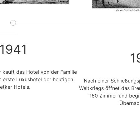
1941
1
 kauft das Hotel von der Familie
s erste Luxushotel der heutigen
Nach einer Schließung
etker Hotels.
Weltkriegs öffnet das Bre
160 Zimmer und begrü
Übernac