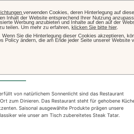
richtungen
verwenden Cookies, deren Hinterlegung auf dies
llen Inhalt der Website entsprechend Ihrer Nutzung anzupass
sierte Werbung anzubieten und Inhalte auf den auf der Web
zu teilen. Um mehr zu erfahren,
klicken Sie bitte hier
.
hr. Wenn Sie die Hinterlegung dieser Cookies akzeptieren, k
es Policy ändern, die am Ende jeder Seite unserer Website v
STARTSEITE
LUNCH MENÜ
ant Wintergarten
erfüllt von natürlichem Sonnenlicht sind das Restaurant
Ort zum Dinieren. Das Restaurant steht für gehobene Küch
kzenten. Saisonal ausgewählte Produkte prägen unsere
lassiker wie unser am Tisch zubereitetes Steak Tatar.