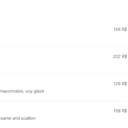
156 R$
202 R$
126 R$
e mayonnaise, soy glaze
158 R$
esame and scallion