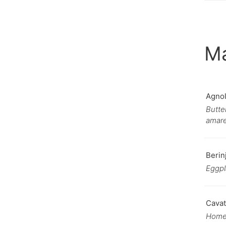
Ma
Agnol
Butte
amare
Berin
Eggpl
Cavat
Homem