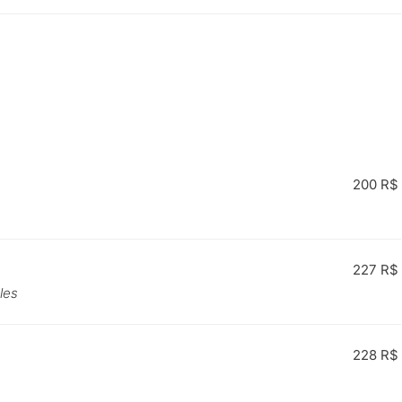
200 R$
227 R$
les
228 R$