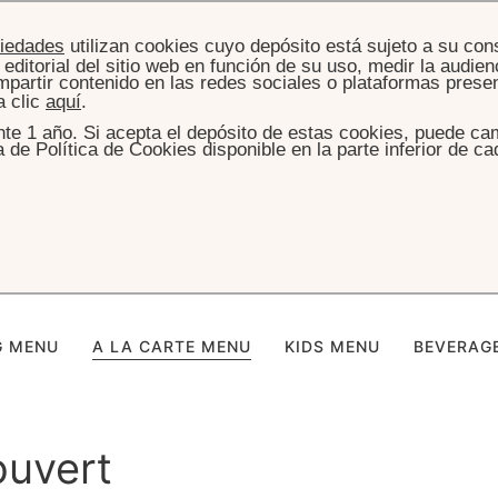
piedades
utilizan cookies cuyo depósito está sujeto a su con
editorial del sitio web en función de su uso, medir la audienc
partir contenido en las redes sociales o plataformas presen
a clic
aquí
.
te 1 año. Si acepta el depósito de estas cookies, puede cam
de Política de Cookies disponible en la parte inferior de ca
INICIO
A LA CARTE MENU
orges - A la Cart
G MENU
A LA CARTE MENU
KIDS MENU
BEVERAG
uvert