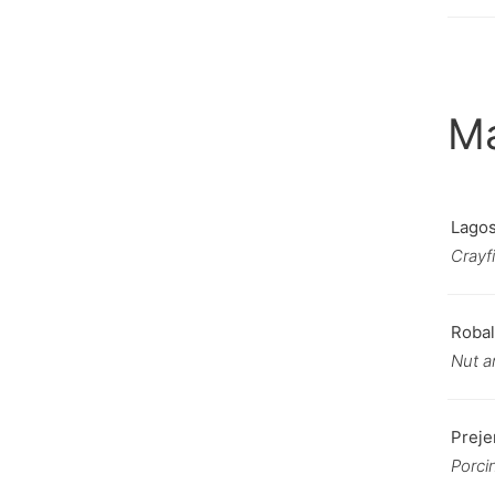
Ma
L
agos
Crayfi
Robal
Nut a
Preje
Porcin