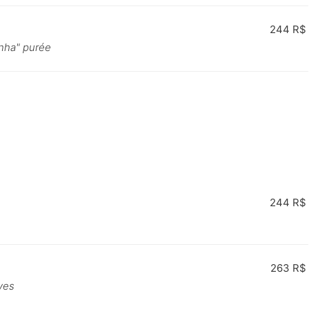
244 R$
inha" purée
244 R$
263 R$
ives