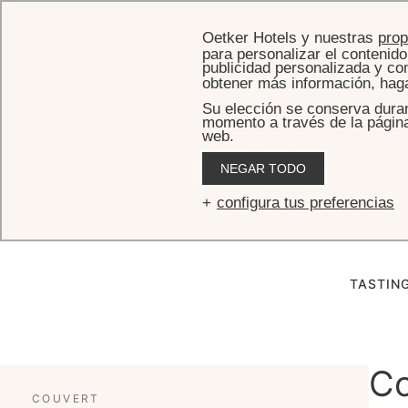
Oetker Hotels y nuestras
pro
para personalizar el contenido 
publicidad personalizada y com
obtener más información, hag
Su elección se conserva duran
momento a través de la página 
web.
NEGAR TODO
Tangará Jean-Ge
configura tus preferencias
TASTIN
Co
COUVERT