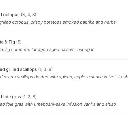
ed octopus
(3, 4, 8)
grilled octopus, crispy potatoes smoked paprika and herbs
ta & Fig
(5)
ta, fig compote, tarragon aged balsamic vinegar
ed grilled scallops
(1, 3, 8)
d divers scallops dusted with spices, apple-celeriac velvet, fresh
d foie gras
(1, 2, 8)
ed foie gras with umeboshi-sake infusion vanilla and shiso