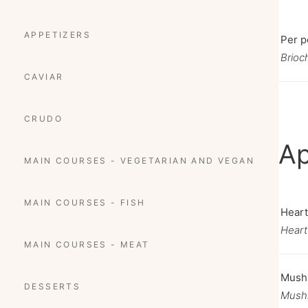
APPETIZERS
Per p
Brioch
CAVIAR
CRUDO
Ap
MAIN COURSES - VEGETARIAN AND VEGAN
MAIN COURSES - FISH
Heart
Heart
MAIN COURSES - MEAT
Mush
DESSERTS
Mushr