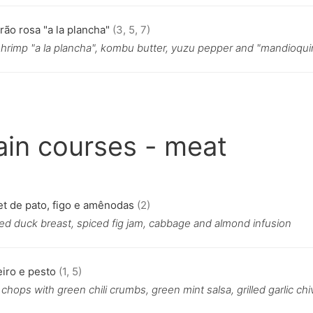
ão rosa "a la plancha"
(3, 5, 7)
shrimp "a la plancha", kombu butter, yuzu pepper and "mandioqu
in courses - meat
t de pato, figo e amênodas
(2)
ed duck breast, spiced fig jam, cabbage and almond infusion
iro e pesto
(1, 5)
chops with green chili crumbs, green mint salsa, grilled garlic ch