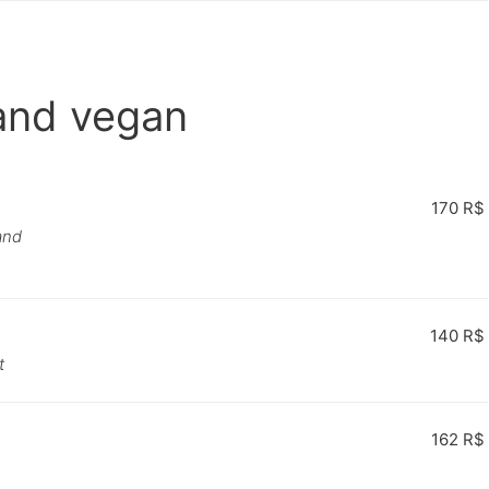
 and vegan
170 R$
and
140 R$
t
162 R$