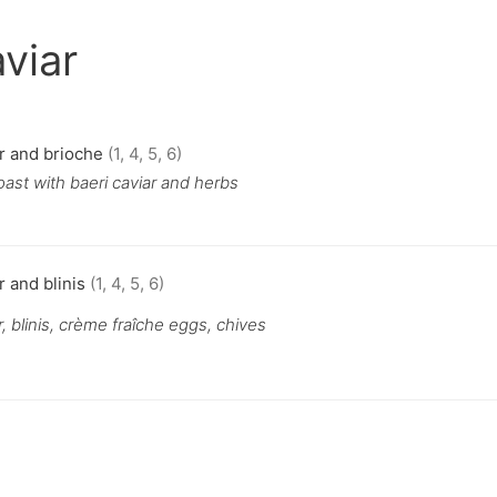
viar
r and brioche
(1, 4, 5, 6)
oast with baeri caviar and herbs
r and blinis
(1, 4, 5, 6)
r, blinis, crème fraîche eggs, chives