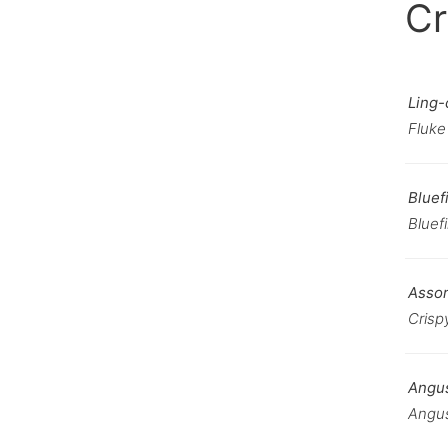
C
Ling-
Fluke
Bluef
Bluefi
Assor
Crisp
Angus
Angus