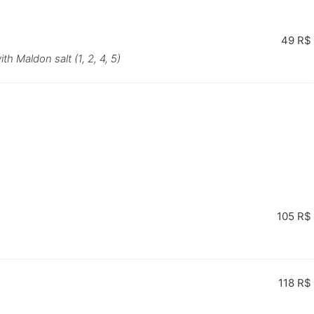
49 R$
th Maldon salt (1, 2, 4, 5)
105 R$
118 R$