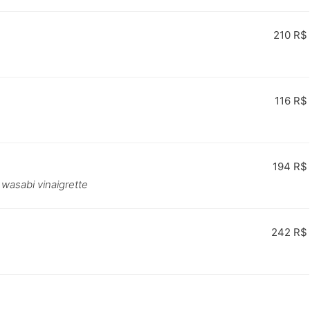
210 R$
116 R$
194 R$
 wasabi vinaigrette
242 R$