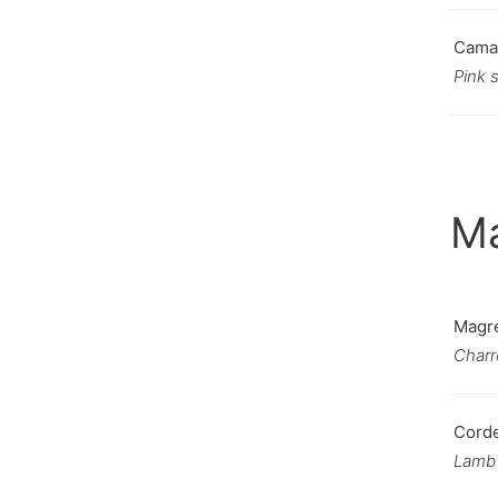
Camar
Pink 
Ma
Magre
Charr
Corde
Lamb 