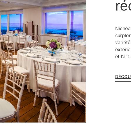
ré
Nichée
surplo
variét
extéri
et l’ar
DÉCOU