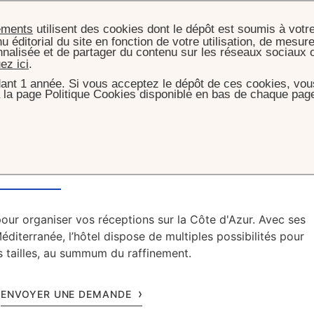
ements
utilisent des cookies dont le dépôt est soumis à votr
u éditorial du site en fonction de votre utilisation, de mesure
nnalisée et de partager du contenu sur les réseaux sociaux 
uez ici
.
ant 1 année. Si vous acceptez le dépôt de ces cookies, vous
 la page Politique Cookies disponible en bas de chaque page
ACCUEIL
EVÉNEMENTS
 l’Hôtel du Cap-
our organiser vos réceptions sur la Côte d'Azur. Avec ses
diterranée, l’hôtel dispose de multiples possibilités pour
s tailles, au summum du raffinement.
ENVOYER UNE DEMANDE