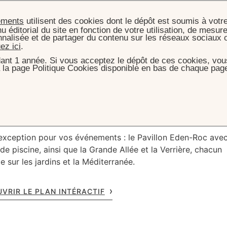
ements
utilisent des cookies dont le dépôt est soumis à votr
u éditorial du site en fonction de votre utilisation, de mesure
nnalisée et de partager du contenu sur les réseaux sociaux 
uez ici
.
ant 1 année. Si vous acceptez le dépôt de ces cookies, vous
 la page Politique Cookies disponible en bas de chaque page
CUEIL
EVÉNEMENTS
SALONS DE RÉCEPTION
ons de
réception
’exception pour vos événements : le Pavillon Eden-Roc ave
nade piscine, ainsi que la Grande Allée et la Verrière, chacun
e sur les jardins et la Méditerranée.
UVRIR LE PLAN INTÉRACTIF