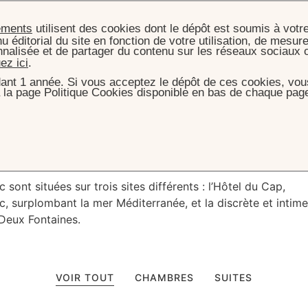
ements
utilisent des cookies dont le dépôt est soumis à votr
u éditorial du site en fonction de votre utilisation, de mesure
nnalisée et de partager du contenu sur les réseaux sociaux 
uez ici
.
ant 1 année. Si vous acceptez le dépôt de ces cookies, vous
 la page Politique Cookies disponible en bas de chaque page
ACCUEIL
CHAMBRES & SUITES
ique, vie
idyllique
ont situées sur trois sites différents : l’Hôtel du Cap,
, surplombant la mer Méditerranée, et la discrète et intime
Deux Fontaines.
VOIR TOUT
CHAMBRES
SUITES