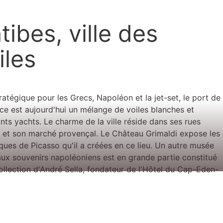
tibes, ville des
iles
ratégique pour les Grecs, Napoléon et la jet-set, le port de
ce est aujourd'hui un mélange de voiles blanches et
nts yachts. Le charme de la ville réside dans ses rues
 et son marché provençal. Le Château Grimaldi expose les
ques de Picasso qu'il a créées en ce lieu. Un autre musée
aux souvenirs napoléoniens est en grande partie constitué
ollection d'André Sella, fondateur de l'Hôtel du Cap-Eden-