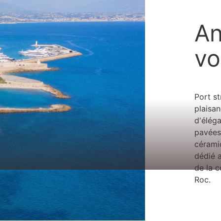
An
vo
Port st
plaisan
d'éléga
pavées
cérami
dédié 
de la c
Roc.