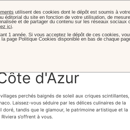
ements
utilisent des cookies dont le dépôt est soumis à votr
u éditorial du site en fonction de votre utilisation, de mesure
nnalisée et de partager du contenu sur les réseaux sociaux 
uez ici
.
ant 1 année. Si vous acceptez le dépôt de ces cookies, vous
 la page Politique Cookies disponible en bas de chaque page
ACCUEIL
L'HÔTEL
DESTINATION
at d’un
été
sur
 Côte d'Azur
illages perchés baignés de soleil aux criques scintillantes,
aco. Laissez-vous séduire par les délices culinaires de la
l doré, tandis que le glamour, le patrimoine artistique et la
Riviera s’offrent à vous.