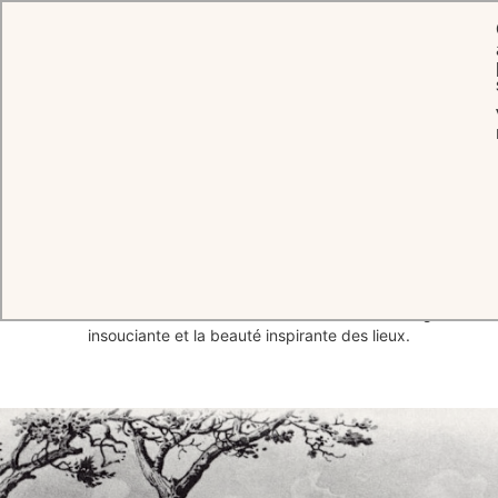
ACCUEIL
L'HÔTEL
HISTOIRE
150 ans d'
histoire
Tout a commencé avec le rêve d'un homme... Créer un lieu unique
pour les esprits créatifs à la pointe du majestueux Cap d'Antibes. Ils
sont alors tous venus, Picasso, Chagall, Scott Fitzgerald, les
déesses du 7ème art ou encore les plus fameux réalisateurs pour le
Festival du Film de Cannes... se délectant tous de l'élégance
insouciante et la beauté inspirante des lieux.