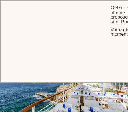
Oetker 
afin de 
proposer
site. Po
Votre ch
ACCUEIL
EVÉNEMENTS
SALONS DE RÉCEPTION
TERRASSE ILES DE LÉRINS
moment s
Terrasse Iles de Lérins