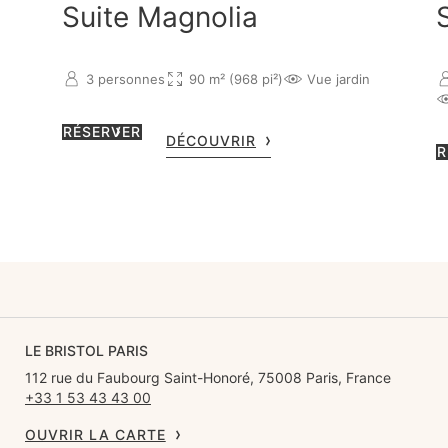
Suite Magnolia
3 personnes
90 m² (968 pi²)
Vue jardin
RÉSERVER
DÉCOUVRIR
R
LE BRISTOL PARIS
112 rue du Faubourg Saint-Honoré, 75008 Paris, France
+33 1 53 43 43 00
OUVRIR LA CARTE