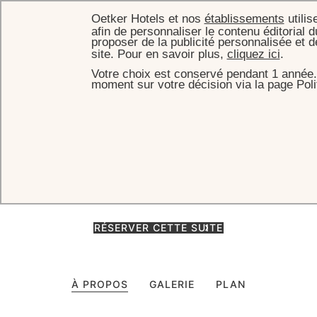
Oetker Hotels et nos
établissements
utilis
afin de personnaliser le contenu éditorial d
proposer de la publicité personnalisée et 
site. Pour en savoir plus,
cliquez ici
.
Votre choix est conservé pendant 1 année.
ACCUEIL
CHAMBRES & SUITES
SUITE DELUXE
moment sur votre décision via la page Poli
Suite Deluxe
Les Suites Deluxe offrent de généreux volumes où style et confort
s'allient, avec salon indépendant et vue sur la cour intérieure ou les
rues de Paris.
RÉSERVER CETTE SUITE
À PROPOS
GALERIE
PLAN