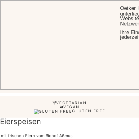
Oetker 
unterlie
Website
Netzwer
Ihre Ein
STARTSEITE
FRÜHSTÜCKSMENÜ
jederzei
Frühstücksmenü
EIERSPEISEN
HERZHAFTE SPEZIALITÄTEN
DER GESUNDE S
VEGETARIAN
VEGAN
GLUTEN FREE
Eierspeisen
mit frischen Eiern vom Biohof Aßmus