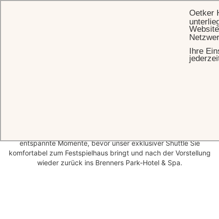
Oetker 
unterlie
Website
Netzwer
Ihre Ein
STARTSEITE
ANGEBOTE
CHAMPAGNE, CANAPÉS & CONCERT VIBES
jederzei
Champagne, Canapés & Concert
Vibes
Champagner und feine Canapés erwarten Sie 90 Minuten vor
Beginn der Veranstaltung in unserer Fritz & Felix Bar – der perfekte
Start in einen unvergesslichen Konzertabend. Genießen Sie
entspannte Momente, bevor unser exklusiver Shuttle Sie
komfortabel zum Festspielhaus bringt und nach der Vorstellung
wieder zurück ins Brenners Park-Hotel & Spa.