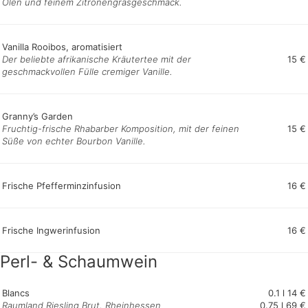
Ölen und feinem Zitronengrasgeschmack.
Vanilla Rooibos, aromatisiert
Der beliebte afrikanische Kräutertee mit der
15 €
geschmackvollen Fülle cremiger Vanille.
Granny’s Garden
Fruchtig-frische Rhabarber Komposition, mit der feinen
15 €
Süße von echter Bourbon Vanille.
Frische Pfefferminzinfusion
16 €
Frische Ingwerinfusion
16 €
Perl- & Schaumwein
Blancs
0.1 l 14 €
Raumland Riesling Brut, Rheinhessen
0.75 l 69 €