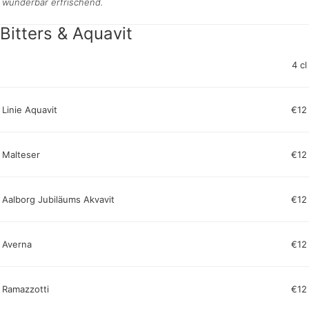
wunderbar erfrischend.
Bitters & Aquavit
4 cl
Linie Aquavit
€12
Malteser
€12
Aalborg Jubiläums Akvavit
€12
Averna
€12
Ramazzotti
€12