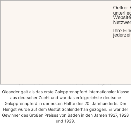
Oetker 
unterlie
Website
Netzwer
Ihre Ein
STARTSEITE
OLEANDER BAR
jederzei
Oleander Bar
Starten Sie den Tag mit einer Auswahl an Kaffee & Tee
Spezialitäten. Lassen Sie sich über den Nachmittag von einem
Afternoon Tea verführen und erfreuen Sie sich an einem schönen
Aperitif vor dem Dinner im Restaurant Wintergarten.
Oleander galt als das erste Galopprennpferd internationaler Klasse
aus deutscher Zucht und war das erfolgreichste deutsche
Galopprennpferd in der ersten Hälfte des 20. Jahrhunderts. Der
Hengst wurde auf dem Gestüt Schlenderhan gezogen. Er war der
Gewinner des Großen Preises von Baden in den Jahren 1927, 1928
und 1929.