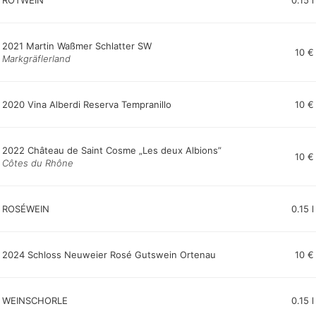
ROTWEIN
0.15 l
2021 Martin Waßmer Schlatter SW
10 €
Markgräflerland
2020 Vina Alberdi Reserva Tempranillo
10 €
2022 Château de Saint Cosme „Les deux Albions”
10 €
Côtes du Rhône
ROSÉWEIN
0.15 l
2024 Schloss Neuweier Rosé Gutswein Ortenau
10 €
WEINSCHORLE
0.15 l