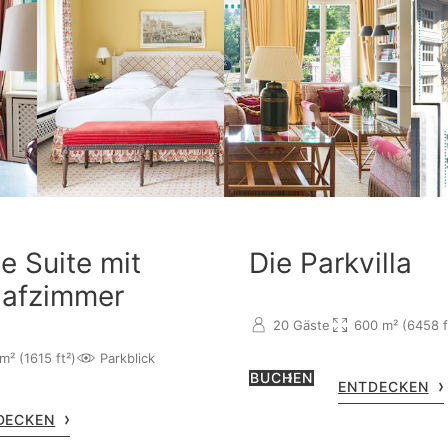
e Suite mit
Die Parkvilla
lafzimmer
20 Gäste
600 m² (6458 f
m² (1615 ft²)
Parkblick
BUCHEN
ENTDECKEN
DECKEN