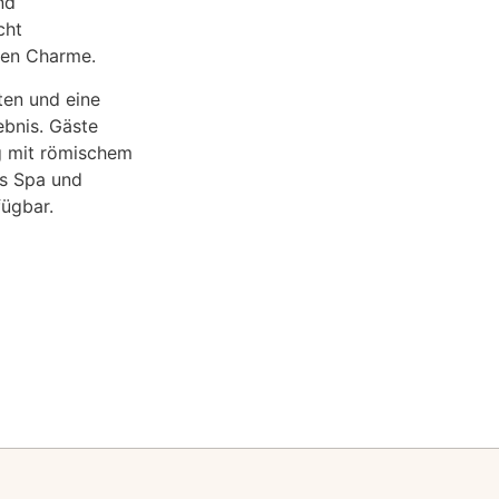
nd
cht
hen Charme.
ten und eine
ebnis. Gäste
g mit römischem
es Spa und
fügbar.