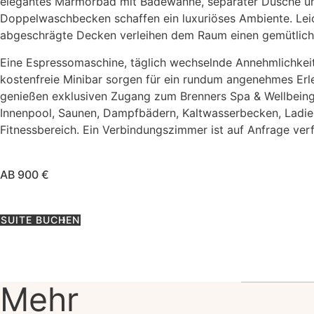
elegantes Marmorbad mit Badewanne, separater Dusche u
Doppelwaschbecken schaffen ein luxuriöses Ambiente. Lei
abgeschrägte Decken verleihen dem Raum einen gemütlic
Eine Espressomaschine, täglich wechselnde Annehmlichkei
kostenfreie Minibar sorgen für ein rundum angenehmes Erl
genießen exklusiven Zugang zum Brenners Spa & Wellbein
Innenpool, Saunen, Dampfbädern, Kaltwasserbecken, Ladi
Fitnessbereich. Ein Verbindungszimmer ist auf Anfrage ver
AB 900 €
SUITE BUCHEN
Mehr