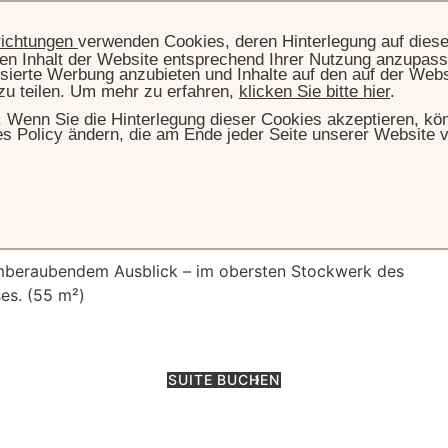
richtungen
verwenden Cookies, deren Hinterlegung auf dies
llen Inhalt der Website entsprechend Ihrer Nutzung anzupass
sierte Werbung anzubieten und Inhalte auf den auf der Web
zu teilen. Um mehr zu erfahren,
klicken Sie bitte hier
.
hr. Wenn Sie die Hinterlegung dieser Cookies akzeptieren, k
es Policy ändern, die am Ende jeder Seite unserer Website v
TE
UNTERKUNFT
JUNIOR SUITE - OBERGESCHOSS
ite - Obergeschos
mberaubendem Ausblick – im obersten Stockwerk des
es. (55 m²)
SUITE BUCHEN