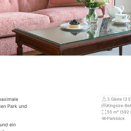
maximale
3 Gäste (3 
Kingsize-Bet
den Park und
55 m² (592 s
Parkblick
und ein