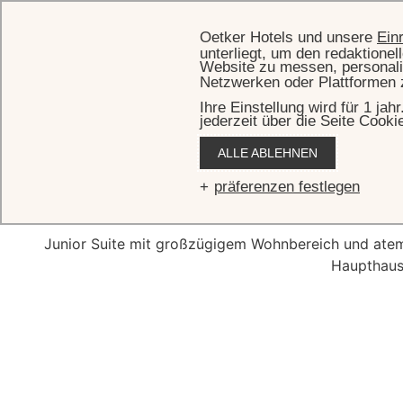
Oetker Hotels und unsere
Ein
unterliegt, um den redaktione
Website zu messen, personali
Netzwerken oder Plattformen 
Ihre Einstellung wird für 1 ja
jederzeit über die Seite Cooki
STARTSEI
ALLE ABLEHNEN
Junior Su
präferenzen festlegen
Junior Suite mit großzügigem Wohnbereich und ate
Haupthaus