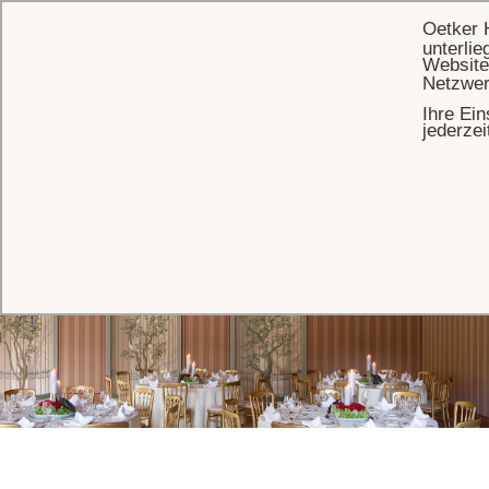
Oetker 
unterlie
Website
Netzwer
Ihre Ein
STARTSEITE
EVENTS
VERANSTALTUNGSRÄUME
ORANGERIE & FOYER
jederzei
Orangerie & Foyer