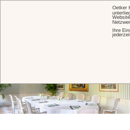
Oetker 
unterlie
Website
Netzwer
Ihre Ein
STARTSEITE
EVENTS
VERANSTALTUNGSRÄUME
SALON IFFEZHEIM
jederzei
Salon Iffezheim