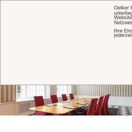
Oetker 
unterlie
Website
Netzwer
Ihre Ein
STARTSEITE
EVENTS
VERANSTALTUNGSRÄUME
SALON MINERVA
jederzei
Salon Minerva