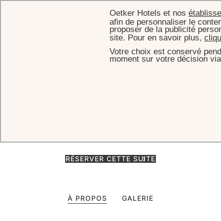
Oetker Hotels et nos
établiss
afin de personnaliser le conten
proposer de la publicité perso
site. Pour en savoir plus,
cliq
Votre choix est conservé pend
ACCUEIL
CHAMBRES & SUITES
JUNIOR SUITE CORNER
moment sur votre décision via
Junior Suite Corner
Les Junior Suites Corner offrent des perspectives uniques sur le
Faubourg Saint-Honoré et l'avenue Matignon, un salon modulable et
une salle de bains en marbre pour un séjour raffiné.
RÉSERVER CETTE SUITE
À PROPOS
GALERIE