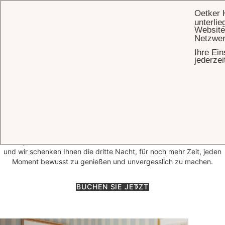
Oetker 
unterlie
Website
Netzwer
Ihre Ein
STARTSEITE
ANGEBOTE
A LITTLE LONGER AT BRENNERS
jederzei
A Little Longer at Brenners
Manche Momente verdienen es, ein wenig länger genossen zu
werden.
Im Brenners Park-Hotel & Spa laden wir Sie ein, zur Ruhe zu
kommen, abzuschalten und ganz in die elegante, entspannte
Atmosphäre unseres Hauses einzutauchen. Bleiben Sie drei Nächte
und wir schenken Ihnen die dritte Nacht, für noch mehr Zeit, jeden
Moment bewusst zu genießen und unvergesslich zu machen.
BUCHEN SIE JETZT