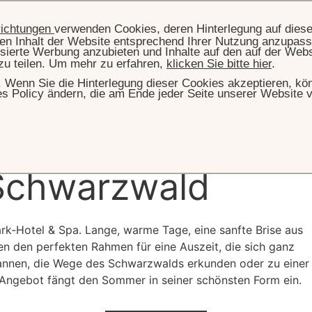
richtungen
verwenden Cookies, deren Hinterlegung auf dies
llen Inhalt der Website entsprechend Ihrer Nutzung anzupass
sierte Werbung anzubieten und Inhalte auf den auf der Web
zu teilen. Um mehr zu erfahren,
klicken Sie bitte hier
.
hr. Wenn Sie die Hinterlegung dieser Cookies akzeptieren, k
es Policy ändern, die am Ende jeder Seite unserer Website v
TARTSEITE
ANGEBOTE
SUMMER SPECIAL
l – Ihre Sommerau
Schwarzwald
rk‑Hotel & Spa. Lange, warme Tage, eine sanfte Brise aus
n den perfekten Rahmen für eine Auszeit, die sich ganz
spannen, die Wege des Schwarzwalds erkunden oder zu einer
 Angebot fängt den Sommer in seiner schönsten Form ein.