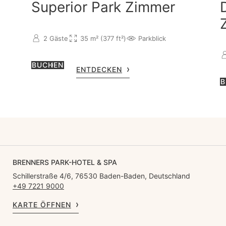
Superior Park Zimmer
2 Gäste
35 m² (377 ft²)
Parkblick
BUCHEN
ENTDECKEN
B
BRENNERS PARK-HOTEL & SPA
Schillerstraße 4/6, 76530 Baden-Baden, Deutschland
+49 7221 9000
KARTE ÖFFNEN