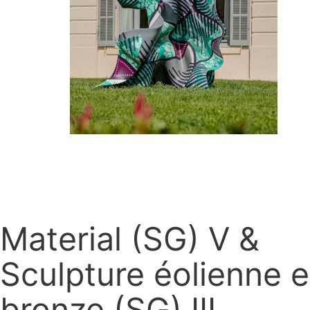
Material (SG) V &
Sculpture éolienne 
bronze (SG) III