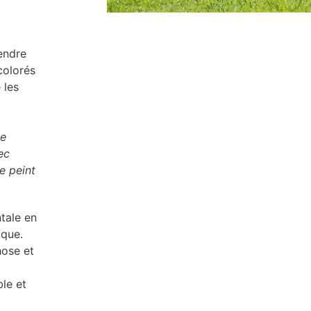
endre
colorés
 les
me
ec
e peint
tale en
ique.
hose et
ble et