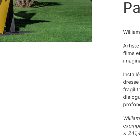
Pa
William
Artiste
films e
imagina
Install
dresse
fragili
dialogu
profon
Willia
exempla
× 241,