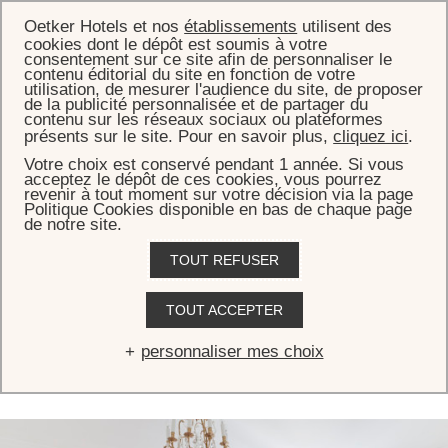
Oetker Hotels et nos
établissements
utilisent des
cookies dont le dépôt est soumis à votre
consentement sur ce site afin de personnaliser le
contenu éditorial du site en fonction de votre
utilisation, de mesurer l'audience du site, de proposer
de la publicité personnalisée et de partager du
ACCUEIL
CHAMBRES & SUITES
contenu sur les réseaux sociaux ou plateformes
présents sur le site. Pour en savoir plus,
cliquez ici
.
Chambres & Suites
Votre choix est conservé pendant 1 année. Si vous
acceptez le dépôt de ces cookies, vous pourrez
revenir à tout moment sur votre décision via la page
Au 112 rue du Faubourg Saint-Honoré, Le Bristol Paris est une
Politique Cookies disponible en bas de chaque page
grande Maison. Une Maison au style parisien et à l'élégance
de notre site.
incomparables, où l’on se sent immédiatement chez soi. Très chic,
TOUT REFUSER
très français, complètement Bristol.
TOUT ACCEPTER
VOIR TOUT
CHAMBRES
SUITES
SUITES SIGNATU
personnaliser mes choix