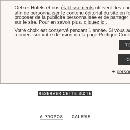
Oetker Hotels et nos
établissements
utilisent des co
afin de personnaliser le contenu éditorial du site en f
proposer de la publicité personnalisée et de partage
sur le site. Pour en savoir plus,
cliquez ici
.
Votre choix est conservé pendant 1 année. Si vous ac
ACCUEIL
CHAMBRES & SUITES
JUNIOR SUITE AVEC BALCON
moment sur votre décision via la page Politique Cook
Junior Suite avec balcon
T
Nos Junior Suites avec balcon privé dévoilent une vue imprenable
TO
sur la capitale. Elles allient un salon modulable à une salle de bains
luxueuse, offrant une expérience parisienne unique.
perso
RÉSERVER CETTE SUITE
À PROPOS
GALERIE