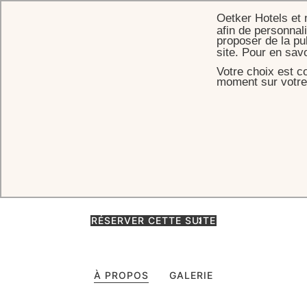
Oetker Hotels et
afin de personnali
proposer de la pu
site. Pour en sav
Votre choix est c
ACCUEIL
CHAMBRES & SUITES
JUNIOR SUITE VUE JARDIN
moment sur votre 
Junior Suite vue jardin
Les Junior Suites avec vue jardin offrent un havre de paix lumineux
au cœur de Paris, entre mobilier Louis XV, étoffes précieuses et vue
imprenable sur le jardin intérieur du palace.
RÉSERVER CETTE SUITE
À PROPOS
GALERIE