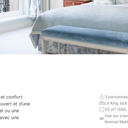
 et confort
3 personnes 
Lit King size
uvert et d’une
55 m² (595 s
el ou une
Vue sur cour
 avec une
Avenue Mat