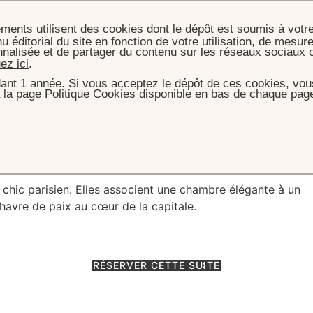
ements
utilisent des cookies dont le dépôt est soumis à votr
u éditorial du site en fonction de votre utilisation, de mesure
nnalisée et de partager du contenu sur les réseaux sociaux 
uez ici
.
ant 1 année. Si vous acceptez le dépôt de ces cookies, vous
 la page Politique Cookies disponible en bas de chaque page
CUEIL
CHAMBRES & SUITES
JUNIOR SUITE
unior Suite
 chic parisien. Elles associent une chambre élégante à un
e havre de paix au cœur de la capitale.
RÉSERVER CETTE SUITE