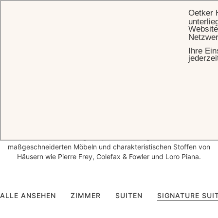
Oetker 
unterlie
Website
Netzwer
Ihre Ein
STARTSEITE
UNTERKUNFT
jederzei
Luxusunterkünfte
in Baden-Baden
Nach der umfangreichsten Renovierung in seiner 150-jährigen
Geschichte präsentiert das Brenners Park-Hotel & Spa 27
einzigartige Zimmerkonzepte, die jeweils den Charme der Belle
Époque mit zeitgenössischer Eleganz verbinden. Keine zwei
Unterkünfte sind gleich, mit reichhaltigen Texturen,
maßgeschneiderten Möbeln und charakteristischen Stoffen von
Häusern wie Pierre Frey, Colefax & Fowler und Loro Piana.
ALLE ANSEHEN
ZIMMER
SUITEN
SIGNATURE SUI