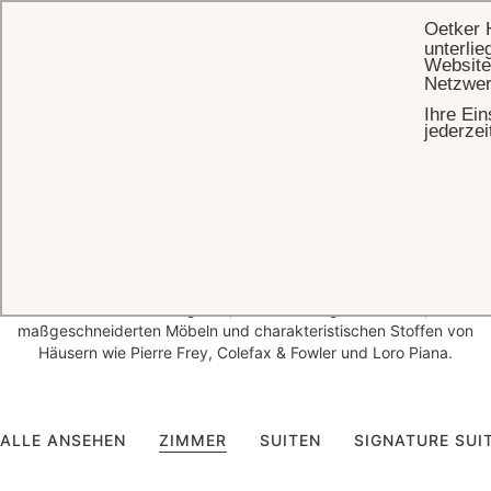
Oetker 
unterlie
Website
Netzwer
Ihre Ein
STARTSEITE
UNTERKUNFT
jederzei
Luxusunterkünfte
in Baden-Baden
Nach der umfangreichsten Renovierung in seiner 150-jährigen
Geschichte präsentiert das Brenners Park-Hotel & Spa 27
einzigartige Zimmerkonzepte, die jeweils den Charme der Belle
Époque mit zeitgenössischer Eleganz verbinden. Keine zwei
Unterkünfte sind gleich, mit reichhaltigen Texturen,
maßgeschneiderten Möbeln und charakteristischen Stoffen von
Häusern wie Pierre Frey, Colefax & Fowler und Loro Piana.
ALLE ANSEHEN
ZIMMER
SUITEN
SIGNATURE SUI