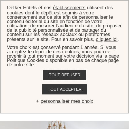
Oetker Hotels et nos
établissements
utilisent des
cookies dont le dépôt est soumis à votre
consentement sur ce site afin de personnaliser le
contenu éditorial du site en fonction de votre
utilisation, de mesurer l'audience du site, de proposer
de la publicité personnalisée et de partager du
ACCUEIL
CHAMBRES & SUITES
contenu sur les réseaux sociaux ou plateformes
présents sur le site. Pour en savoir plus,
cliquez ici
.
Chambres & Suites
Votre choix est conservé pendant 1 année. Si vous
acceptez le dépôt de ces cookies, vous pourrez
revenir à tout moment sur votre décision via la page
Au 112 rue du Faubourg Saint-Honoré, Le Bristol Paris est une
Politique Cookies disponible en bas de chaque page
grande Maison. Une Maison au style parisien et à l'élégance
de notre site.
incomparables, où l’on se sent immédiatement chez soi. Très chic,
TOUT REFUSER
très français, complètement Bristol.
TOUT ACCEPTER
VOIR TOUT
CHAMBRES
SUITES
SUITES SIGNATU
personnaliser mes choix